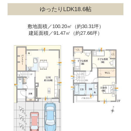
ゆったりLDK18.6帖
敷地面積／100.20㎡（約30.31坪）
建延面積／91.47㎡（約27.66坪）