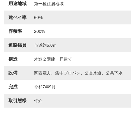
用途地域
第一種住居地域
建ペイ率
60%
容積率
200%
道路幅員
市道約5.0ｍ
構造
木造２階建一戸建て
設備
関西電力、集中プロパン、公営水道、公共下水
完成
令和7年9月
取引態様
仲介