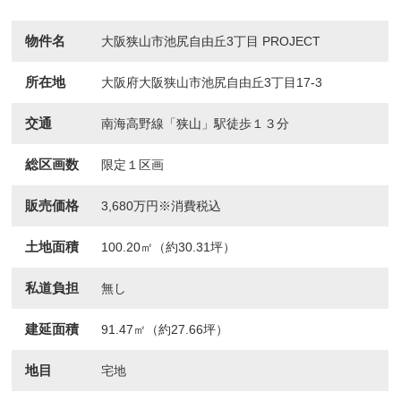
物件名
大阪狭山市池尻自由丘3丁目 PROJECT
所在地
大阪府大阪狭山市池尻自由丘3丁目17-3
交通
南海高野線「狭山」駅徒歩１３分
総区画数
限定１区画
販売価格
3,680万円※消費税込
土地面積
100.20㎡（約30.31坪）
私道負担
無し
建延面積
91.47㎡（約27.66坪）
地目
宅地