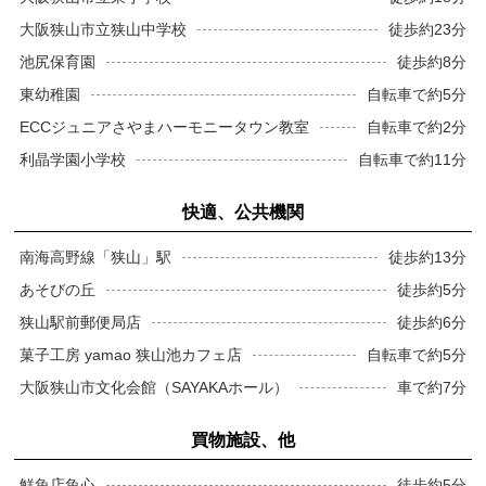
大阪狭山市立狭山中学校
徒歩約23分
池尻保育園
徒歩約8分
東幼稚園
自転車で約5分
ECCジュニアさやまハーモニータウン教室
自転車で約2分
利晶学園小学校
自転車で約11分
快適、公共機関
南海高野線「狭山」駅
徒歩約13分
あそびの丘
徒歩約5分
狭山駅前郵便局店
徒歩約6分
菓子工房 yamao 狭山池カフェ店
自転車で約5分
大阪狭山市文化会館（SAYAKAホール）
車で約7分
買物施設、他
鮮魚店魚心
徒歩約5分