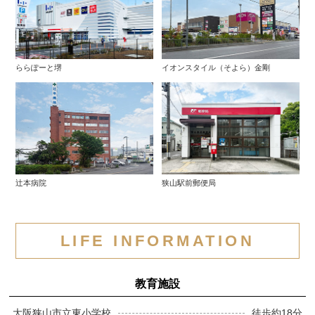
ららぽーと堺
イオンスタイル（そよら）金剛
辻本病院
狭山駅前郵便局
LIFE INFORMATION
教育施設
大阪狭山市立東小学校
徒歩約18分